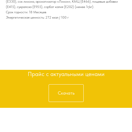
(Е330), сок лимона, ароматизатор «Лимон», КМЦ (Е466), пищевые добавки
(Е415), сукралоза (Е955), сорбат калия (Е202) (менее 1г/кг).
Срок годности: 18 Месяцев
Энергетическая ценность: 272 ккал / 100 г
Получить прайс
Прайс с актуальными ценами
Скачать