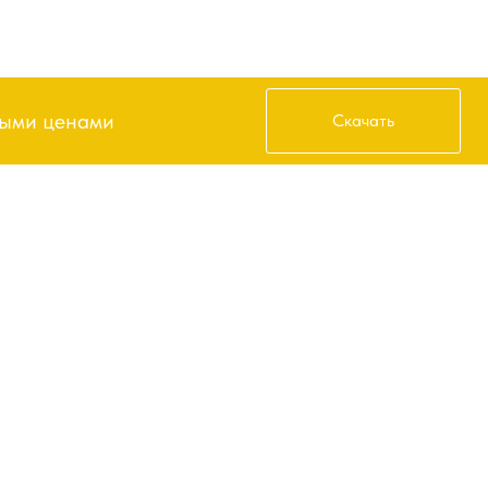
Получить прайс
ными ценами
Скачать