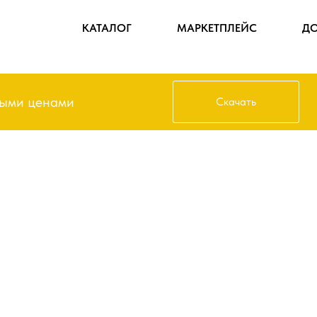
КАТАЛОГ
КАТАЛОГ
МАРКЕТПЛЕЙС
МАРКЕТПЛЕЙС
ДО
ДО
Получить прайс
ными ценами
Скачать